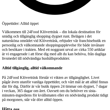
Öppettider: Alltid öppet
Välkommen till 24Food Klöverträsk – din lokala destination för
smidig och tillgänglig shopping dygnet runt. Belägen i det
natursköna området vid Klöverträsk, erbjuder vår franchisebutik en
personlig och välkomnande shoppingupplevelse för både invånare
och besökare i trakten. Med ett noggrant urval av cirka 550 artiklar
är vi engagerade i att förse dig med allt du kan behöva, från dagliga
livsmedel till nödvändiga hushållsprodukter.
Alltid tillgänglig, alltid välkomnande
På 24Food Klöverträsk förstår vi vikten av tillgänglighet. Livet
pågår även utanför vanliga öppettider, och vårt mål är att alltid finnas
där för dig. Därför är vår butik öppen 24 timmar om dygnet, 7 dagar
i veckan, 365 dagar om året. Oavsett om du behöver en sista-
minuten-ingrediens för kvällsmaten eller en nödvändig produkt tidigt
på morgonen, står vår dörr alltid öppen.
Hitta oss