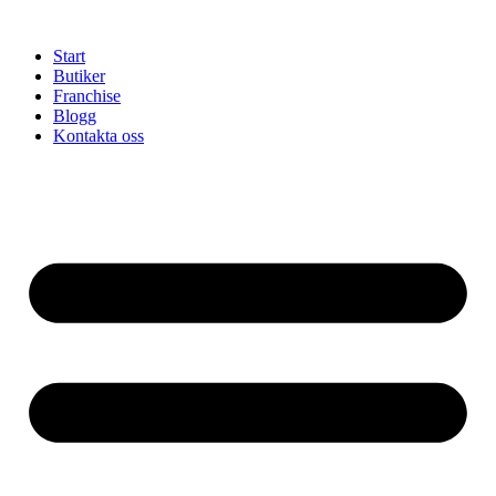
Hoppa
till
Start
innehåll
Butiker
Franchise
Blogg
Kontakta oss