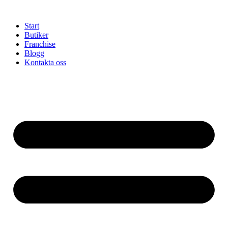
Hoppa
till
Start
innehåll
Butiker
Franchise
Blogg
Kontakta oss