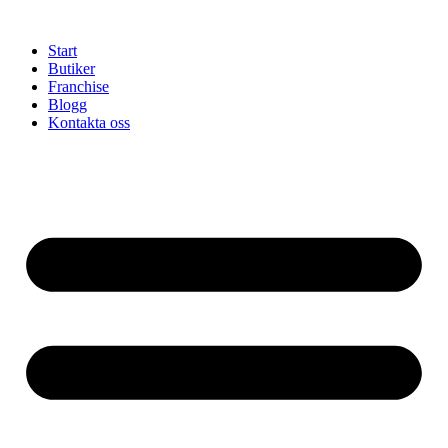
Hoppa
till
Start
innehåll
Butiker
Franchise
Blogg
Kontakta oss