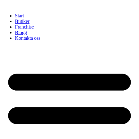
Hoppa
till
Start
innehåll
Butiker
Franchise
Blogg
Kontakta oss